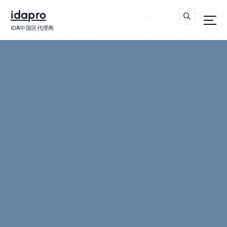
axure
cursor
idapro
IDA中国区代理商
主站
imtoken钱包app
学习源码
游戏
thinkcell
学途资源
玩破解资源网