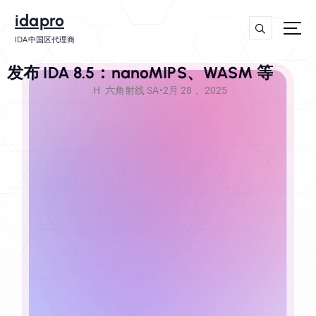
idapro
axure
cursor
IDA中国区代理商
主站
imtoken钱包app
发布 IDA 8.5：nanoMIPS、WASM 等
H
六角射线 SA
•
2月 28， 2025
学习源码
游戏
thinkcell
学途资源
玩破解资源网