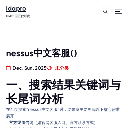
idapro
IDA中国区代理商
nessus中文客服()
Dec, Sun, 2025
未分类
一、搜索结果关键词与
长尾词分析
在百度搜索“nessus中文客服”时，结果页主要围绕以下核心需求
展开：
–
官方渠道咨询
（如官网客服入口、官方联系方式）