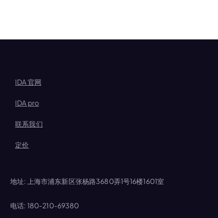
IDA 官网
IDA pro
联系我们
定价
地址: 上海市浦东新区张杨路3680弄1号16楼1601室
电话: 180-210-69380