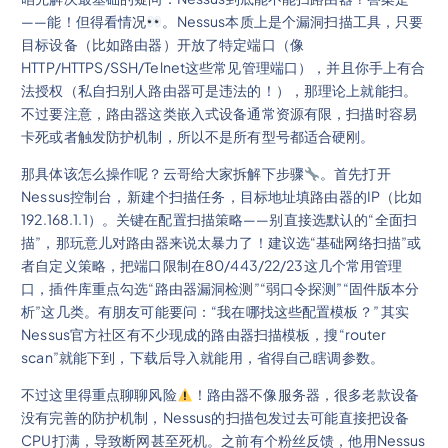
——能！但得看情况
。Nessus本质上是个漏洞扫描工具，只要
目标设备（比如路由器）开放了特定端口（像
HTTP/HTTPS/SSH/Telnet这些常见管理端口），并且你手上有合
法授权（私自扫别人路由器可是违法的！），那理论上就能扫。
不过要注意，路由器这类嵌入式设备通常资源有限，扫描时容易
卡死或者触发防护机制，所以不是所有型号都适合硬刚。
那具体该怎么操作呢？云哥给大家拆解下步骤
。首先打开
Nessus控制台，新建个扫描任务，目标地址填路由器的IP（比如
192.168.1.1）。关键在配置扫描策略——别直接选默认的“全面扫
描”，那玩意儿对路由器来说太暴力了！建议选“基础网络扫描”或
者自定义策略，把端口限制在80/443/22/23这几个常用管理
口，插件库重点勾选“路由器漏洞检测”“弱口令探测”“固件版本分
析”这几类。有朋友可能要问：“我在哪找这些配置模板？” 其实
Nessus官方社区有不少现成的路由器扫描模板，搜“router
scan”就能下到，下载后导入就能用，省得自己瞎调参数。
不过这里得重点聊聊风险
！路由器不像服务器，很多老款设备
没有完善的防护机制，Nessus的扫描包发过去可能直接把设备
CPU打满，导致断网甚至死机。之前有个粉丝反馈，他用Nessus