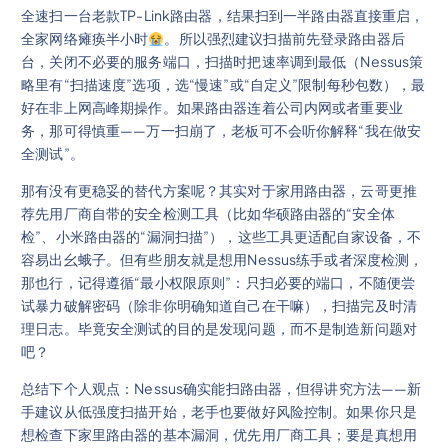
全速扫一台老款TP-Link路由器，结果扫到一半路由器直接重启，
全家网络瘫痪半小时
。所以强烈建议扫描前先登录路由器后
台，关闭不必要的服务端口，扫描时把速率调到最低（Nessus策
略里有“扫描速度”选项，选“慢速”或“自定义”限制每秒包数），最
好在非上网高峰期操作。如果路由器连着公司内网或者重要业
务，那可得慎重——万一扫崩了，老板可不会听你解释“我在做安
全测试”。
那有没有更稳妥的替代方案呢？其实对于家用路由器，云哥更推
荐先用厂商自带的安全检测工具（比如华硕路由器的“安全体
检”、小米路由器的“漏洞扫描”），这些工具更适配自家设备，不
容易出幺蛾子。但有些朋友就是想用Nessus练手或者深度检测，
那也行，记得遵循“最小权限原则”：只扫必要的端口，不随便尝
试暴力破解密码（除非你明确知道自己在干嘛），扫描完及时清
理日志。毕竟安全测试的目的是发现问题，而不是制造新问题对
吧？
总结下个人观点：Nessus确实能扫路由器，但得讲究方法——新
手建议从低强度扫描开始，老手也要做好风险控制。如果你只是
想检查下家里路由器的基本漏洞，优先用厂商工具；要是真想用