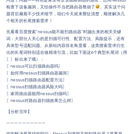
检查下设备漏洞，又怕操作不当把路由器整崩了
。其实这个问
题背后藏着不少技术细节，咱们今天就来掰扯清楚，顺便解决几
个相关的长尾搜索需求！
先看看百度搜索“nessus能不能扫路由器”时蹦出来的相关关键
词：大部分人关心的是扫描可行性、配置方法、风险提示，还有
具体型号适配问题。从新站内容排名角度看，这类搜索需求衍生
出的长尾词特别适合做精准引流，比如下面这6个典型长尾词（用
〖〗标出来了哦）：
〖nessus可以扫描路由器吗〗
〖如何用nessus扫描路由器漏洞〗
〖nessus扫描路由器配置方法〗
〖nessus扫描路由器风险大吗〗
〖家用路由器能用nessus扫描吗〗
〖nessus对路由器扫描效果怎么样〗
【分析完毕】
——————————
咱先解决最基础的疑问：Nessus到底能不能扫路由器？答案是