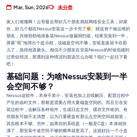
Mar, Sun, 2026
未分类
家人们谁懂啊！云哥最近帮好几个朋友捣鼓网络安全工具，好家
伙，好几个都在Nessus安装这一步卡壳了
。就说有个做运维的
朋友，兴致勃勃地准备装Nessus做漏洞扫描，结果安装到一半，
屏幕“哐”地弹出个提示框，说磁盘空间不够，安装直接就卡在那
儿了，急得他直挠头。相信不少朋友在安装Nessus的时候也碰到
过类似情况，那遇到这种情况到底该怎么办呢？咱们一起往下看
吧！
基础问题：为啥Nessus安装到一半
会空间不够？
Nessus这软件，本身不算小，安装包加上后续解压、配置过程中
产生的临时文件，那都是需要占用大量磁盘空间的。而且它在安
装过程中，会解压各种组件，生成日志文件、缓存文件啥的。有
些朋友可能不太清楚，以为只要硬盘有那么点空闲空间就能装，
其实根本不够。另外，如果你的系统盘（一般是C盘）本身就快
满了，那安装中途空间不够的概率就更高了。这就好比一个小盒